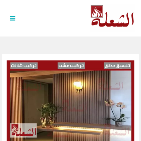
خطي
لى
لمحتوى