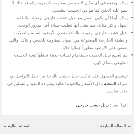
يمكن وضعه في أي مكان لأنه يتميز بمقاومة الرطوبة والماء، لذلك لا
ينمو عليه العفن كما هو في الخشب الطبيعي.
يمكن أيضًا أن يكون العمل مع بديل خشب خارجي ارضيات بالباحة
أسهل وأكثر متانة، مما يعني أنها تتطلب صيانة أقل بمرور الوقت.
بديل خشب خارجي ارضيات بالباحة تعطي الأرضية المتانة والصلابة،
والطبقة الخارجية المصنوعة من المواد المقاومة للخدش والتآكل والتي
تضفي على الأرضية مظهراً جماليا خلابا.
يتم تصنيع بديل الخشب باستخدام تقنيات حديثة تجعلها تشبه الخشب
الطبيعي بشكل كبير.
تستطيع الحصول على تركيب بديل خشب بالباحة من خلال التواصل مع
شركة
الشعلة
بأقل الأسعار والجودة العالية وسرعة التنفيذ والتسليم في
وقت قياسي.
اقرا ايضا :
بديل خشب خارجي
→
المقالة السابقة
المقالة التالية
←