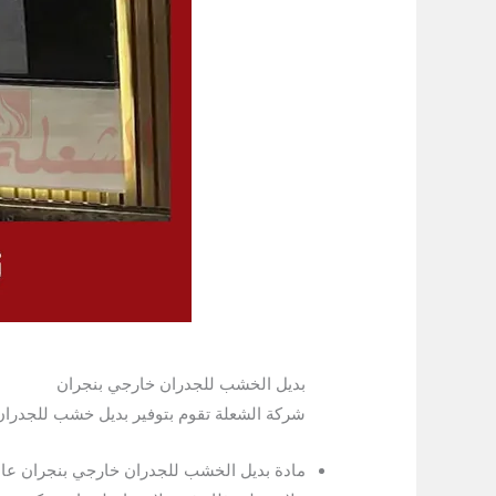
بديل الخشب للجدران خارجي بنجران
شركة الشعلة تقوم بتوفير بديل خشب للجدران من أفضل ألياف PVC بولي كلوريد الفا
مادة بديل الخشب للجدران خارجي بنجران عالي