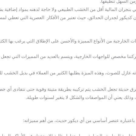
من السهل تنظيفها.
 بنجران المالية أقل من الخشب الطبيعي ولا حاجة لدهنه بمواد إضافية بش
ديكور لجدران الحدائق، حيث تعتبر من الأفكار العصرية التي تعطي لمسة
الخارجية من الأنواع المميزة والأحسن على الإطلاق التي يرغب بها الكثي
تنا مخصص للواجهات الخارجية، ويتسم بالعديد من المميزات التي تجع
 عازل للصوت، وهذه الميزة يطلبها الكثير من العملاء في بديل الخشب لل
حديثة تجعل الخشب يتم تركيبه بطريقة متينة وقوية حتى نتفادى أي خطأ 
وذلك يعني أن المواصفات والشكل لا يتغير لسنوات طويلة.
باعتباره عنصر أساسي من أي ديكور حديث، من أهم مميزاته:
قاومة الرطوبة والحرارة، مما يجعلها مثالية للاستخدام في الأماكن الرطب