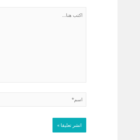
اكتب
هنا...
اسم*